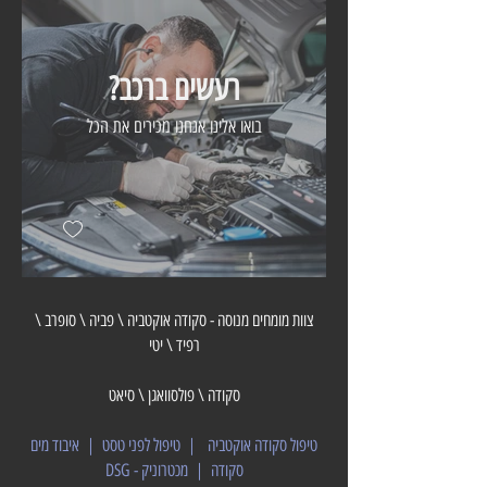
רעשים ברכב?
בואו אלינו אנחנו מכירים את הכל
צוות מומחים מנוסה - סקודה אוקטביה \ פביה \ סופרב \
רפיד \ יטי
סקודה \ פולסוואגן \ סיאט
טיפול סקודה אוקטביה | טיפול לפני טסט | איבוד מים
סקודה | מכטרוניק - DSG