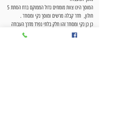
המוסך הינו צוות מומחים גדול הממוקם ברח הסתת 5
חולון, חדר קבלה מרשים ומוסך נקי ומסודר .
כן כן נקי ומסודר זהו חלק בלתי נפרד מדרך העבודה
שלנו במוסך המעבדה.
יש לנו צוות גדול עם ניסיון של שנים רבות המכיר טוב
את רזי המקצוע.
שרות מכל הלב ושקיפות מלאה כך אנחנו מנהלים את
העסק.
השאירו פרטים ואנו נחזור עוד היום...
צרו עימנו קשר
לקבלת ייעוץ טלפוני חינם ללא עלות