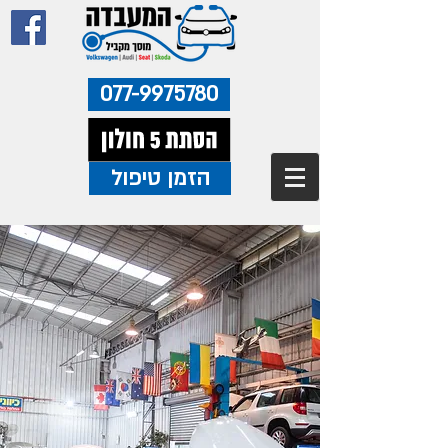
077-9975780
הזמן טיפול
03-5505780